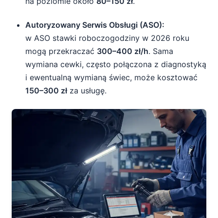
na poziomie około
80–150 zł
.
Autoryzowany Serwis Obsługi (ASO):
w ASO stawki roboczogodziny w 2026 roku
mogą przekraczać
300–400 zł/h
. Sama
wymiana cewki, często połączona z diagnostyką
i ewentualną wymianą świec, może kosztować
150–300 zł
za usługę.