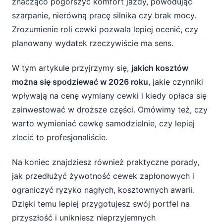
znacząco pogorszyć komfort jazdy, powodując
Szacunkowe koszty wymiany jednej cewki
szarpanie, nierówną pracę silnika czy brak mocy.
zapłonowej w 2026 roku
Zrozumienie roli cewki pozwala lepiej ocenić, czy
planowany wydatek rzeczywiście ma sens.
Koszt jednej cewki zapłonowej – część
Koszt robocizny przy wymianie cewki
W tym artykule przyjrzymy się,
jakich kosztów
można się spodziewać w 2026 roku
, jakie czynniki
Całkowity koszt wymiany jednej cewki
wpływają na cenę wymiany cewki i kiedy opłaca się
zapłonowej w 2026 roku
zainwestować w droższe części. Omówimy też, czy
warto wymieniać cewkę samodzielnie, czy lepiej
Wymiana cewki zapłonowej: samodzielnie
zlecić to profesjonaliście.
czy u mechanika?
Kiedy można wymienić cewkę
Na koniec znajdziesz również praktyczne porady,
samodzielnie?
jak przedłużyć żywotność cewek zapłonowych i
ograniczyć ryzyko nagłych, kosztownych awarii.
Kiedy lepiej zlecić wymianę profesjonaliście?
Dzięki temu lepiej przygotujesz swój portfel na
przyszłość i unikniesz nieprzyjemnych
Jak przedłużyć życie cewek i ograniczyć