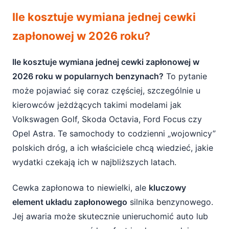
Ile kosztuje wymiana jednej cewki
Ile kosztuje wymiana jednej cewki
zapłonowej w 2026 roku?
zapłonowej w 2026 roku?
Dlaczego cewka zapłonowa jest tak ważna?
Ile kosztuje wymiana jednej cewki zapłonowej w
Dlaczego skupiamy się na roku 2026?
2026 roku w popularnych benzynach?
To pytanie
Co wpływa na koszt wymiany cewki
może pojawiać się coraz częściej, szczególnie u
zapłonowej?
kierowców jeżdżących takimi modelami jak
Volkswagen Golf, Skoda Octavia, Ford Focus czy
Rodzaj samochodu i silnika
Opel Astra. Te samochody to codzienni „wojownicy”
Typ cewki zapłonowej
polskich dróg, a ich właściciele chcą wiedzieć, jakie
wydatki czekają ich w najbliższych latach.
Producent cewki i jakość części
Cewka zapłonowa to niewielki, ale
kluczowy
Koszt robocizny w warsztatach i ASO
element układu zapłonowego
silnika benzynowego.
Dodatkowe koszty przy wymianie cewki
Jej awaria może skutecznie unieruchomić auto lub