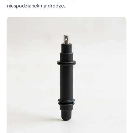
niespodzianek na drodze.
przyszłe koszty?
Regularna wymiana świec zapłonowych
Unikanie najtańszych zamienników
Kontrola przewodów i złączy
Czujność na pierwsze objawy usterki
Nie ignoruj usterki – to się nie opłaca
Podsumowanie