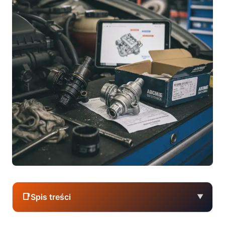
📑
Spis treści
▼