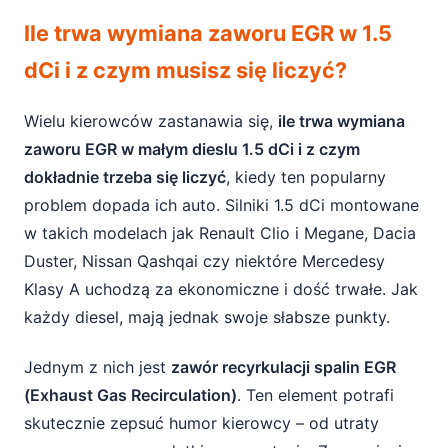
Ile trwa wymiana zaworu EGR w 1.5 dCi i z
Ile trwa wymiana zaworu EGR w 1.5
czym musisz się liczyć?
dCi i z czym musisz się liczyć?
Co to jest zawór EGR w 1.5 dCi i dlaczego
tak często się psuje?
Wielu kierowców zastanawia się,
ile trwa wymiana
zaworu EGR w małym dieslu 1.5 dCi i z czym
Objawy uszkodzonego zaworu EGR – kiedy
dokładnie trzeba się liczyć
, kiedy ten popularny
1.5 dCi woła o pomoc?
problem dopada ich auto. Silniki 1.5 dCi montowane
Ile trwa wymiana zaworu EGR w 1.5 dCi?
w takich modelach jak Renault Clio i Megane, Dacia
Duster, Nissan Qashqai czy niektóre Mercedesy
Samodzielna wymiana EGR vs warsztat – co
Klasy A uchodzą za ekonomiczne i dość trwałe. Jak
się bardziej opłaca?
każdy diesel, mają jednak swoje słabsze punkty.
Ile kosztuje wymiana zaworu EGR w 1.5 dCi?
Jednym z nich jest
zawór recyrkulacji spalin EGR
Koszt części – oryginał, markowy zamiennik
(Exhaust Gas Recirculation)
. Ten element potrafi
czy używka?
skutecznie zepsuć humor kierowcy – od utraty
Koszt robocizny – ile za pracę mechanika?