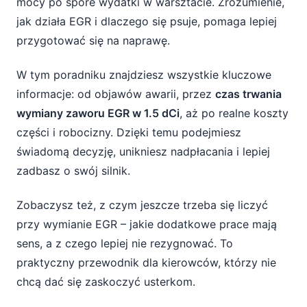
mocy po spore wydatki w warsztacie. Zrozumienie,
jak działa EGR i dlaczego się psuje, pomaga lepiej
Dodatkowe koszty przy wymianie EGR – o
przygotować się na naprawę.
czym nie zapominać?
W tym poradniku znajdziesz wszystkie kluczowe
Co jeszcze trzeba zrobić przy wymianie EGR
informacje: od objawów awarii, przez
czas trwania
w 1.5 dCi?
wymiany zaworu EGR w 1.5 dCi
, aż po realne koszty
Czyszczenie kolektora dolotowego
części i robocizny. Dzięki temu podejmiesz
świadomą decyzję, unikniesz nadpłacania i lepiej
Adaptacja nowego zaworu EGR
zadbasz o swój silnik.
Wymiana uszczelek i kontrola osprzętu
Zobaczysz też, z czym jeszcze trzeba się liczyć
przy wymianie EGR – jakie dodatkowe prace mają
Jak dbać o zawór EGR po wymianie w 1.5
sens, a z czego lepiej nie rezygnować. To
dCi?
praktyczny przewodnik dla kierowców, którzy nie
Podsumowanie – z czym się liczysz przy
chcą dać się zaskoczyć usterkom.
wymianie EGR w 1.5 dCi?