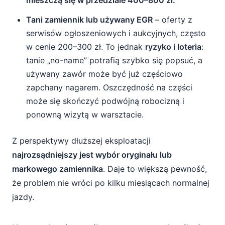
mieszczą się w przedziale 400–800 zł.
Tani zamiennik lub używany EGR
– oferty z
serwisów ogłoszeniowych i aukcyjnych, często
w cenie 200–300 zł. To jednak
ryzyko i loteria
:
tanie „no-name” potrafią szybko się popsuć, a
używany zawór może być już częściowo
zapchany nagarem. Oszczędność na części
może się skończyć podwójną robocizną i
ponowną wizytą w warsztacie.
Z perspektywy dłuższej eksploatacji
najrozsądniejszy jest wybór oryginału lub
markowego zamiennika
. Daje to większą pewność,
że problem nie wróci po kilku miesiącach normalnej
jazdy.