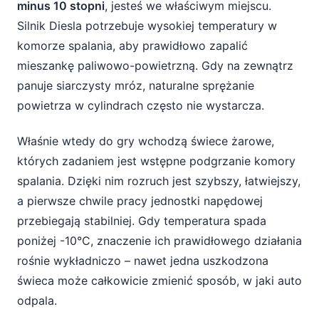
minus 10 stopni
, jesteś we właściwym miejscu.
5. Zapalenie się kontrolki „check engine” lub
Silnik Diesla potrzebuje wysokiej temperatury w
kontrolki świec żarowych
komorze spalania, aby prawidłowo zapalić
mieszankę paliwowo-powietrzną. Gdy na zewnątrz
6. Spadek mocy i gorsza reakcja na gaz po
zimnym rozruchu
panuje siarczysty mróz, naturalne sprężanie
powietrza w cylindrach często nie wystarcza.
Co zrobić, gdy zauważysz objawy
Właśnie wtedy do gry wchodzą świece żarowe,
uszkodzonych świec żarowych?
których zadaniem jest wstępne podgrzanie komory
1. Diagnostyka – pierwszy krok do
spalania. Dzięki nim rozruch jest szybszy, łatwiejszy,
rozwiązania problemu
a pierwsze chwile pracy jednostki napędowej
2. Wymiana świec żarowych – lepiej
przebiegają stabilniej. Gdy temperatura spada
komplet niż pojedynczo
poniżej -10°C, znaczenie ich prawidłowego działania
rośnie wykładniczo – nawet jedna uszkodzona
3. Profilaktyka – jak nie dać się zaskoczyć
świeca może całkowicie zmienić sposób, w jaki auto
mrozowi?
odpala.