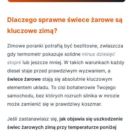
Dlaczego sprawne świece żarowe są
Dlaczego sprawne świece żarowe są
kluczowe zimą?
kluczowe zimą?
Jak działają świece żarowe w silniku Diesla?
Zimowe poranki potrafią być bezlitosne, zwłaszcza
Jak objawia się uszkodzenie świec
gdy termometr pokazuje solidne
minus dziesięć
żarowych zimą? Kluczowe symptomy
stopni
lub jeszcze mniej. W takich warunkach każdy
1. Długie i utrudnione uruchamianie silnika
diesel staje przed prawdziwym wyzwaniem, a
świece żarowe
stają się absolutnie kluczowym
2. Biały lub niebieski dym z rury wydechowej
elementem układu. To cisi bohaterowie Twojego
po uruchomieniu
samochodu, bez których rozruch silnika w mrozie
3. Nierówna praca silnika po rozruchu
może zamienić się w prawdziwy koszmar.
(„telepanie”)
Jeśli zastanawiasz się,
jak objawia się uszkodzenie
4. Zwiększone zużycie paliwa na krótkich
świec żarowych zimą przy temperaturze poniżej
dystansach